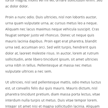
tortor magna, mollis vel mi vel, ornare sollicitudin enim. Sed
ac dolor dolor.
Proin a nunc odio. Duis ultricies, nisl non lobortis auctor,
urna quam vulputate urna, ac cursus metus leo a neque.
Aliquam nec lacus maximus neque vehicula suscipit. Cras
feugiat semper justo vel rhoncus. Donec ut neque quis
mauris lacinia dapibus. Proin eget erat pharetra, blandit
urna sed, accumsan orci. Sed velit turpis, hendrerit quis
dolor at, laoreet molestie risus. In auctor, lorem at rutrum
sollicitudin, ante libero tincidunt ipsum, sit amet ultricies
urna nibh in tellus. Pellentesque at massa nec metus
vulputate ultrices a nec sem.
Ut ultricies, nisl sed pellentesque mattis, odio metus luctus
est, ut convallis felis dui quis mauris. Mauris dictum, nisl
pharetra tincidunt pretium, diam massa porta lectus, vitae
interdum nulla turpis ut metus. Duis vitae tempor lorem.
Integer sit amet nisi et magna sollicitudin lacinia. Aliquam